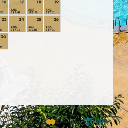
16
17
18
19
ANG
ANG
ANG
42
194.42
181.46
117.01
23
24
25
26
ANG
ANG
ANG
01
117.01
117.01
117.01
30
01