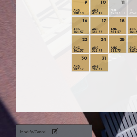
9
10
11
NOT
NOT
ANG
ANG
380.60
473.17
AVAILABLE
AVAI
16
17
18
ANG
ANG
ANG
ANG
361.57
361.57
361.57
361.
23
24
25
ANG
ANG
ANG
ANG
361.57
313.73
313.73
313.
30
31
ANG
ANG
282.37
282.37
Modify/Cancel