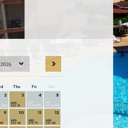
 2026
ed
Thu
Fri
Sat
2
3
4
5
NOT
NOT
ANG
LABLE
321.76
AVAILABLE
AVAILABLE
9
10
11
12
ANG
ANG
ANG
44
231.44
279.79
231.44