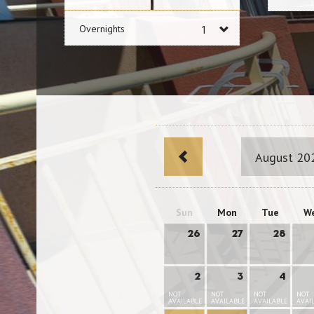
Overnights
August 20
Sun
Mon
Tue
W
26
27
28
2
3
4
NOT
NOT
NOT
NOT
AVAILABLE
AVAILABLE
AVAILABLE
AVAI