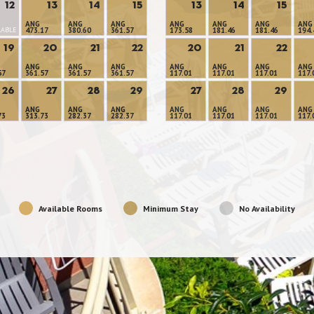
12
13
14
15
13
14
15
ANG
ANG
ANG
ANG
ANG
ANG
ANG
LABLE
473.17
380.60
361.57
173.58
181.46
181.46
194.
19
20
21
22
20
21
22
ANG
ANG
ANG
ANG
ANG
ANG
ANG
57
361.57
361.57
361.57
117.01
117.01
117.01
117.
26
27
28
29
27
28
29
ANG
ANG
ANG
ANG
ANG
ANG
ANG
73
313.73
282.37
282.37
117.01
117.01
117.01
117.
Available Rooms
Minimum Stay
No Availability