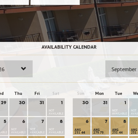
AVAILABILITY CALENDAR
26
September
ed
Thu
Fri
Sat
Sun
Mon
Tue
W
29
30
31
1
30
31
1
NOT
NOT
NOT
AVAILABLE
AVAILABLE
AVAI
5
6
7
8
6
7
8
NOT
NOT
NOT
ANG
ANG
ANG
ANG
LABLE
AVAILABLE
AVAILABLE
AVAILABLE
231.44
279.79
231.44
231.